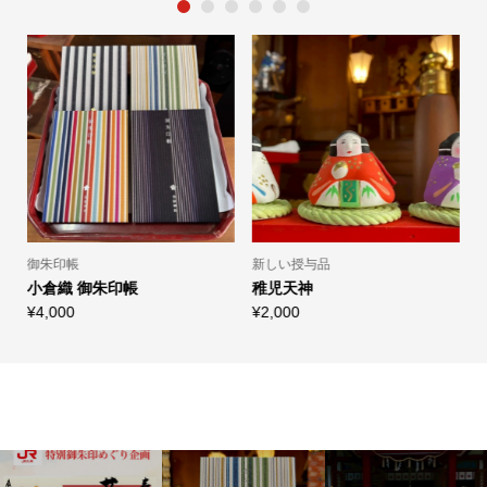
1
2
3
4
5
6
御朱印帳
新しい授与品
小倉織 御朱印帳
稚児天神
¥4,000
¥2,000
¥