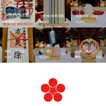
JR限定御朱印頒
小倉織 御朱印帳
合格御守（金）
布開始！！
¥4,000
¥1,300
合格御守（青・
御札（方災除）
黄・桃）
絵馬（縁結び）
¥700
¥1,300
¥700