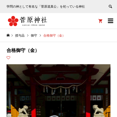
学問の神として有名な「菅原道真公」を祀っている神社


授与品
御守
合格御守（金）
合格御守（金）