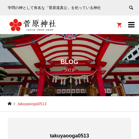
学問の神として有名な「菅原道真公」を祀っている神社


BLOG
ブログ
takuyaooga0513
takuyaooga0513