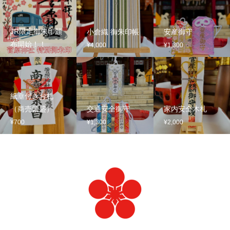
JR限定御朱印頒
小倉織 御朱印帳
安産御守
布開始！！
¥4,000
¥1,300
紙垂付きお札
（商売繁盛）
交通安全御守
家内安全木札
¥700
¥1,300
¥2,000