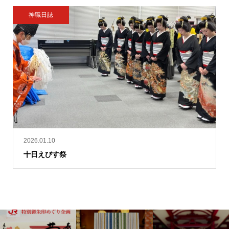
神職日誌
2026.01.10
十日えびす祭