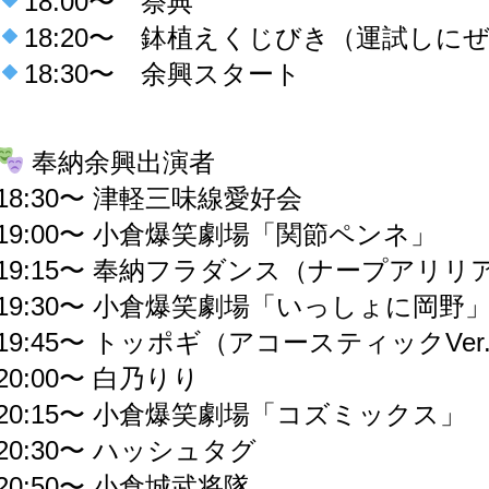
18:00〜 祭典
18:20〜 鉢植えくじびき（運試しに
18:30〜 余興スタート
奉納余興出演者
18:30〜 津軽三味線愛好会
19:00〜 小倉爆笑劇場「関節ペンネ」
19:15〜 奉納フラダンス（ナープアリリ
19:30〜 小倉爆笑劇場「いっしょに岡野
19:45〜 トッポギ（アコースティックVer
20:00〜 白乃りり
20:15〜 小倉爆笑劇場「コズミックス」
20:30〜 ハッシュタグ
20:50〜 小倉城武将隊