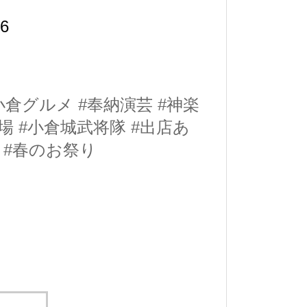
6
小倉グルメ
#奉納演芸
#神楽
場
#小倉城武将隊
#出店あ
#春のお祭り