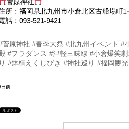
菅原神社
住所：福岡県北九州市小倉北区古船場町1-
電話：093-521-9421
#菅原神社
#春季大祭
#北九州イベント
#
殿
#フラダンス
#津軽三味線
#小倉爆笑劇
り
#鉢植えくじびき
#神社巡り
#福岡観光
6日前