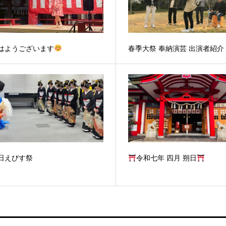
はようございます
春季大祭 奉納演芸 出演者紹介
日えびす祭
令和七年 四月 朔日