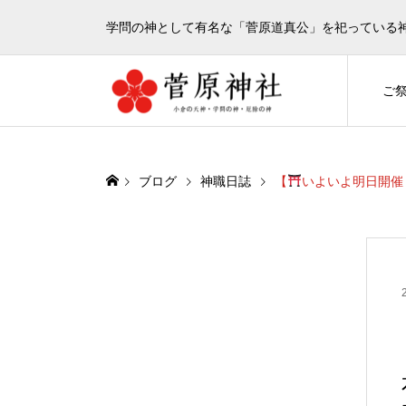
学問の神として有名な「菅原道真公」を祀っている
ご
ブログ
神職日誌
【
いよいよ明日開催