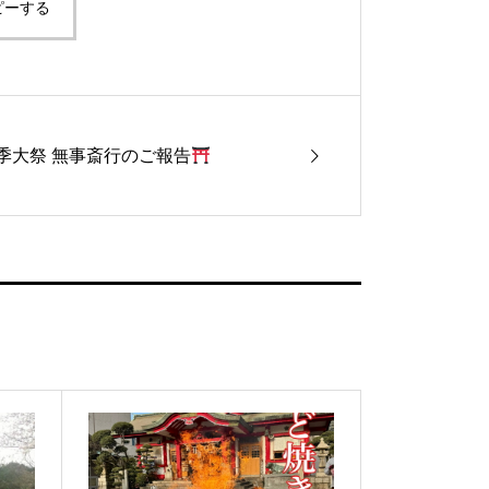
ピーする
季大祭 無事斎行のご報告