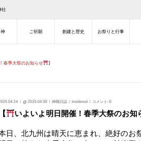
神社
祭神
ご祈願
創建と歴史
お祭りと行事
！春季大祭のお知らせ
】
2025.04.24
2025.04.30
神職日誌
insideout
コメント:
0
【
いよいよ明日開催！春季大祭のお知
本日、北九州は晴天に恵まれ、絶好のお