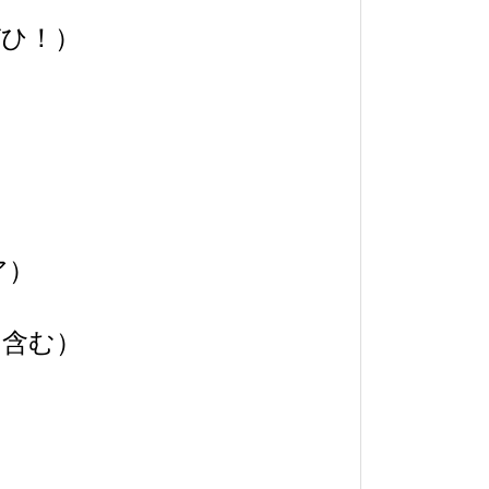
ぜひ！）
ア）
」
.含む）