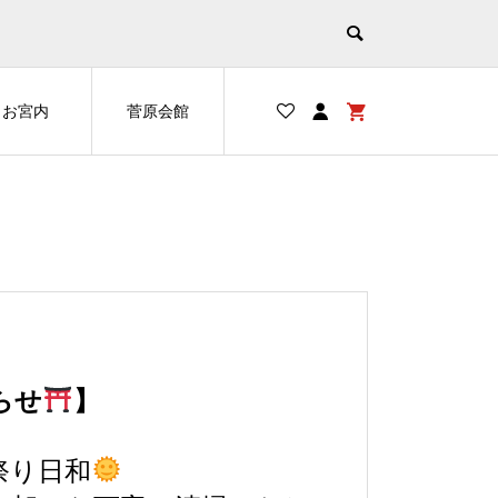
お宮内
菅原会館
らせ
】
祭り日和