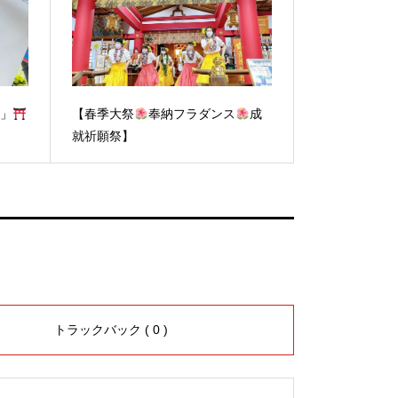
日」
【春季大祭
奉納フラダンス
成
就祈願祭】
トラックバック ( 0 )