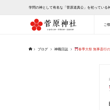
学問の神として有名な「菅原道真公」を祀っている
ご
ブログ
神職日誌
春季大祭 無事斎行