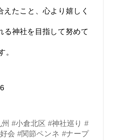
合えたこと、心より嬉しく
れる神社を目指して努めて
す。
6
九州
#小倉北区
#神社巡り
#
愛好会
#関節ペンネ
#ナープ