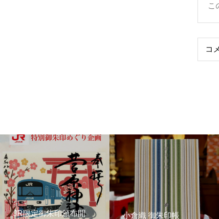
こ
コ
JR限定御朱印頒布開
小倉織 御朱印帳