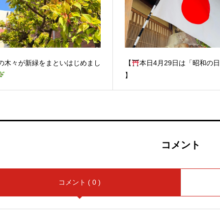
の木々が新緑をまといはじめまし
【
本日4月29日は「昭和の
】
コメント
コメント ( 0 )