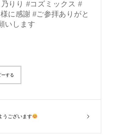
白乃りり
#コズミックス
#
皆様に感謝
#ご参拝ありがと
願いします
ピーする
ようございます