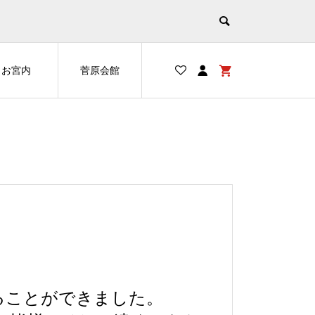
お宮内
菅原会館
ることができました。