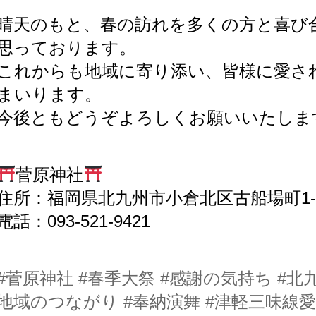
晴天のもと、春の訪れを多くの方と喜び
思っております。
これからも地域に寄り添い、皆様に愛さ
まいります。
今後ともどうぞよろしくお願いいたしま
菅原神社
住所：福岡県北九州市小倉北区古船場町1-
電話：093-521-9421
#菅原神社
#春季大祭
#感謝の気持ち
#北
地域のつながり
#奉納演舞
#津軽三味線