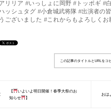
アリリア
#いっしょに岡野
#トッポギ
#
ハッシュタグ
#小倉城武将隊
#出演者の
うございました
#これからもよろしくお
この記事のタイトルとURLをコ
【
いよいよ明日開催！春季大祭のお
おは
知らせ
】