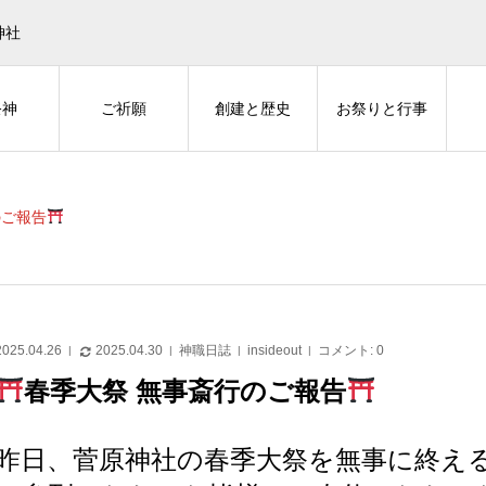
神社
祭神
ご祈願
創建と歴史
お祭りと行事
のご報告
2025.04.26
2025.04.30
神職日誌
insideout
コメント:
0
春季大祭 無事斎行のご報告
昨日、菅原神社の春季大祭を無事に終え