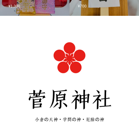
¥1,300
¥700